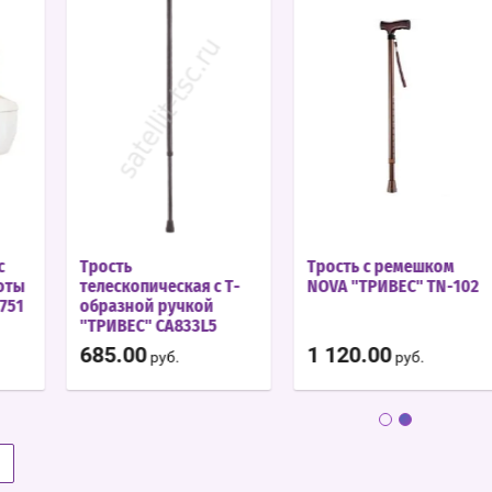
с
Трость
Трость с ремешком
оты
телескопическая с Т-
NOVA "ТРИВЕС" TN-102
751
образной ручкой
"ТРИВЕС" CA833L5
685.00
1 120.00
руб.
руб.