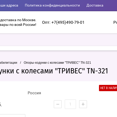
ши адреса
Политика конфиденциальности
Доставка
 доставка по Москве.
Опт: +7(495)490-79-01
Р
вары по всей России!
абилитации
/
Опоры-ходунки с колесами "ТРИВЕС" TN-321
нки с колесами "ТРИВЕС" TN-321
НЕТ В НАЛИ
Россия
−
+
.