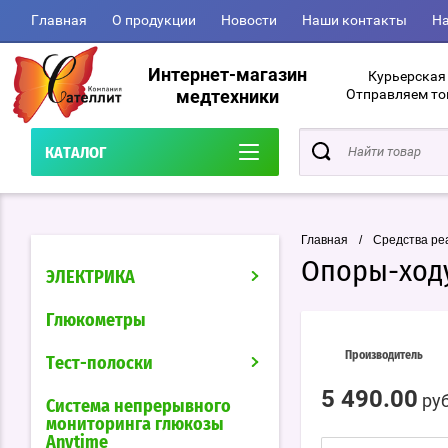
Главная
О продукции
Новости
Наши контакты
На
Интернет-магазин
Курьерская
медтехники
Отправляем то
КАТАЛОГ
Главная
/
Средства ре
Опоры-ходу
ЭЛЕКТРИКА
Глюкометры
Производитель
Тест-полоски
5 490.00
руб
Система непрерывного
мониторинга глюкозы
Anytime