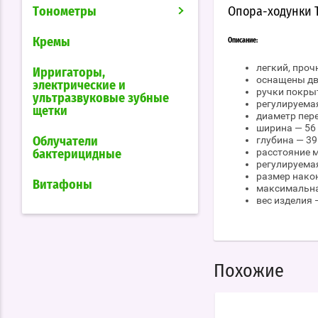
Тонометры
Опора-ходунки T
Кремы
Описание:
легкий, про
Ирригаторы,
оснащены дв
электрические и
ручки покры
ультразвуковые зубные
регулируемая
щетки
диаметр пере
ширина — 56
глубина — 39
Облучатели
расстояние 
бактерицидные
регулируемая
размер након
Витафоны
максимальна
вес изделия —
Похожие